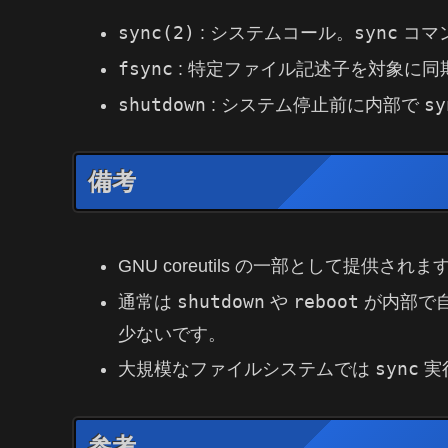
sync(2)
sync
: システムコール。
コマ
fsync
: 特定ファイル記述子を対象に
shutdown
sy
: システム停止前に内部で
備考
GNU coreutils の一部として提供されま
shutdown
reboot
通常は
や
が内部で
少ないです。
sync
大規模なファイルシステムでは
実
参考