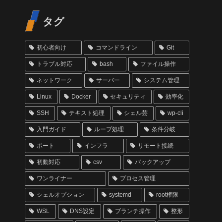
タグ
初心者向け
コマンドライン
Git
トラブル対応
bash
ファイル操作
ネットワーク
サーバー
システム管理
Linux
Docker
セキュリティ
効率化
SSH
テキスト処理
シェル芸
wp-cli
入門ガイド
ループ処理
条件分岐
ポート
インフラ
リモート接続
初動対応
csv
バックアップ
ワンライナー
プロセス管理
シェルオプション
systemd
root権限
WSL
DNS設定
ブランチ操作
整形