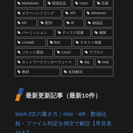
Markdown
環境設定
rsync
圧縮
エラーハンドリング
API
Windows
kill
配列
df
鍵認証
パーミッション
ディスク容量
権限
crontab
find
テキスト検索
ソケット通信
LinuC
デプロイ
ネットワークインターフェース
dig
help
教材
名前解決
最新更新記事（最新10件）
bash if文の書き方｜else・elif・数値比
較・ファイル判定を例文で解説【早見表
付き】