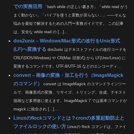
での実務活用
「bash while の正しい書き方」「while read がう
まく動かない」「パイプを使うと変数が戻らない…」――そんな
悩みを最短で解決するための入門〜実務ガイドです。 この記事
は、安全な while read の […]...
dos2unix – Windows/Mac形式の改行をUnix形式
(LF)へ変換する
dos2unix はテキストファイルの改行コードを
CRLF(DOS/Windows) や CR(Mac 旧形式) から LF(Unix/Linux) に
変換するコマンドです。UTF-8/UTF-16 などのエンコーディ...
convert – 画像の変換・加工を行う（ImageMagick
のコマンド）
convert は ImageMagick のコマンドラインツー
ルで、画像形式の変換、リサイズ、トリミング、合成、テキスト
描画など多用途に使えます。ImageMagick 7 では基本コマンドが
magick に統合され […]...
Linuxのflockコマンドとは？cronの多重起動防止と
ファイルロックの使い方
Linuxの flock コマンドは、ファイ