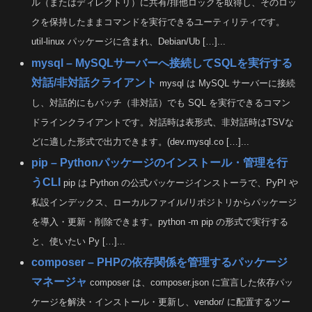
ル（またはディレクトリ）に共有/排他ロックを取得し、そのロッ
クを保持したままコマンドを実行できるユーティリティです。
util-linux パッケージに含まれ、Debian/Ub […]...
mysql – MySQLサーバーへ接続してSQLを実行する
対話/非対話クライアント
mysql は MySQL サーバーに接続
し、対話的にもバッチ（非対話）でも SQL を実行できるコマン
ドラインクライアントです。対話時は表形式、非対話時はTSVな
どに適した形式で出力できます。(dev.mysql.co […]...
pip – Pythonパッケージのインストール・管理を行
うCLI
pip は Python の公式パッケージインストーラで、PyPI や
私設インデックス、ローカルファイル/リポジトリからパッケージ
を導入・更新・削除できます。python -m pip の形式で実行する
と、使いたい Py […]...
composer – PHPの依存関係を管理するパッケージ
マネージャ
composer は、composer.json に宣言した依存パッ
ケージを解決・インストール・更新し、vendor/ に配置するツー