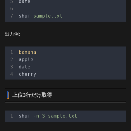
date
shuf
sample.txt
出力例:
banana
apple

date

上位3行だけ取得
shuf
-n 3 sample.txt