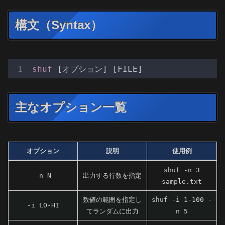
構文（Syntax）
shuf
[オプション]
[FILE]
主なオプション一覧
オプション
説明
使用例
shuf -n 3
-n N
出力する行数を指定
sample.txt
数値の範囲を指定し
shuf -i 1-100 -
-i LO-HI
てランダムに出力
n 5