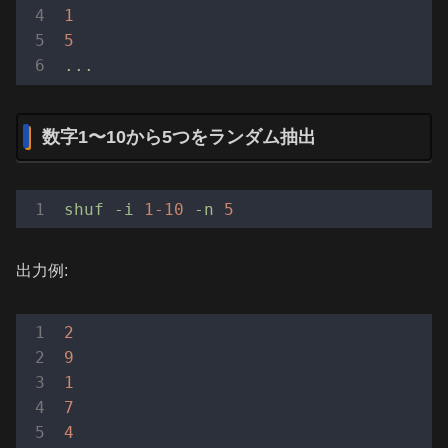
1
5
...
数字1〜10から5つをランダム抽出
shuf
-i
1
-10
-n
5
出力例:
2
9
1
7
4