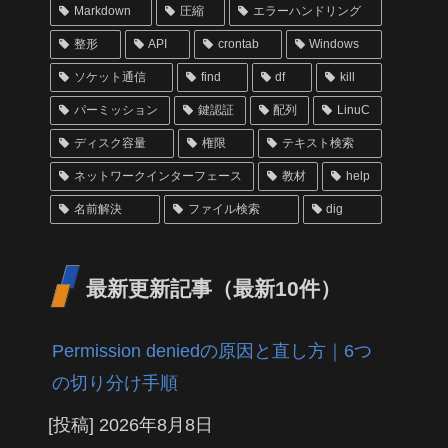
Markdown
圧縮
エラーハンドリング
整形
API
crontab
Windows
ソケット通信
find
df
kill
パーミッション
鍵認証
配列
LinuC
ディスク容量
権限
テキスト検索
ネットワークインターフェース
教材
help
名前解決
ファイル検索
dig
最新更新記事（最新10件）
Permission deniedの原因と直し方｜6つ
の切り分け手順
[投稿]
2026年8月8日