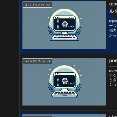
t
コマンドリファレンス
ル
tc
ース
強力
から
po
コマンドリファレンス
po
する
とき
ショ