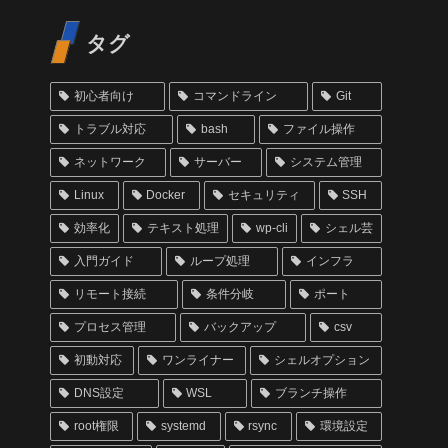
タグ
初心者向け
コマンドライン
Git
トラブル対応
bash
ファイル操作
ネットワーク
サーバー
システム管理
Linux
Docker
セキュリティ
SSH
効率化
テキスト処理
wp-cli
シェル芸
入門ガイド
ループ処理
インフラ
リモート接続
条件分岐
ポート
プロセス管理
バックアップ
csv
初動対応
ワンライナー
シェルオプション
DNS設定
WSL
ブランチ操作
root権限
systemd
rsync
環境設定