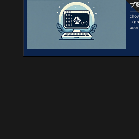
プ
ch
（g
use