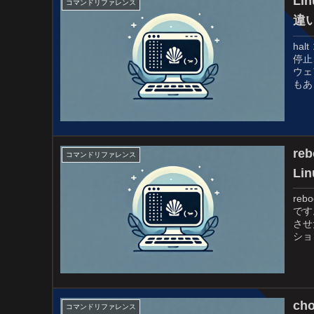
Li
コマンドリファレンス
違
ha
停止
ウェ
もあ
re
コマンドリファレンス
Li
re
です
させ
ショ
c
コマンドリファレンス