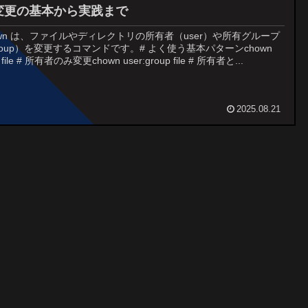
変更の基本から実践まで
own は、ファイルやディレクトリの所有者（user）や所有グループ
roup）を変更するコマンドです。# よく使う基本パターンchown
r file # 所有者のみ変更chown user:group file # 所有者と...
2025.08.21