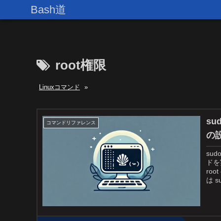
Bash道
root権限
Linuxコマンド
»
su
コマンドリファレンス
の
su
ドを
ro
は su