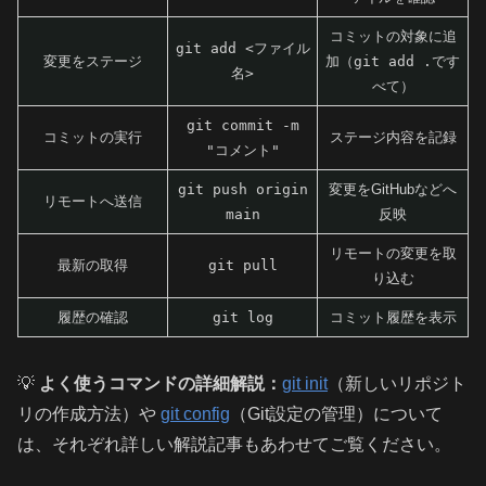
コミットの対象に追
git add <ファイル
変更をステージ
加（
git add .
です
名>
べて）
git commit -m
コミットの実行
ステージ内容を記録
"コメント"
git push origin
変更をGitHubなどへ
リモートへ送信
main
反映
リモートの変更を取
最新の取得
git pull
り込む
履歴の確認
git log
コミット履歴を表示
💡
よく使うコマンドの詳細解説：
git init
（新しいリポジト
リの作成方法）や
git config
（Git設定の管理）について
は、それぞれ詳しい解説記事もあわせてご覧ください。