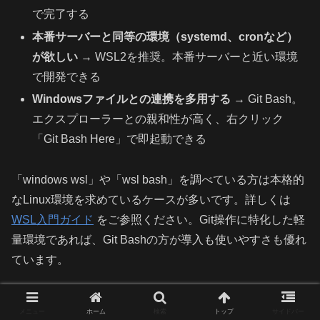
で完了する
本番サーバーと同等の環境（systemd、cronなど）
が欲しい
→ WSL2を推奨。本番サーバーと近い環境
で開発できる
Windowsファイルとの連携を多用する
→ Git Bash。
エクスプローラーとの親和性が高く、右クリック
「Git Bash Here」で即起動できる
「windows wsl」や「wsl bash」を調べている方は本格的
なLinux環境を求めているケースが多いです。詳しくは
WSL入門ガイド
をご参照ください。Git操作に特化した軽
量環境であれば、Git Bashの方が導入も使いやすさも優れ
ています。
Git Bash vs Cygwin
メニュー
ホーム
検索
トップ
サイドバー