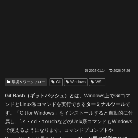
2025.01.14
2026.07.26
環境＆ワークフロー
Git
Windows
WSL
Git Bash（ギットバッシュ）とは
、Windows上でGitコマ
ンドとLinux系コマンドを実行できる
ターミナルツール
で
す。「Git for Windows」をインストールすると自動的に付
ls
cd
touch
属し、
・
・
などのUnix系コマンドもWindows
で使えるようになります。コマンドプロンプトや