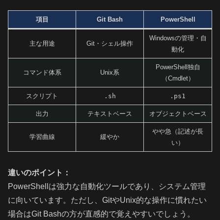
項目
Git Bash
PowerShell
Windowsの管理・自
主な用途
Git・シェル操作
動化
PowerShell独自
コマンド体系
Unix系
（Cmdlet）
スクリプト
.sh
.ps1
出力
テキストベース
オブジェクトベース
やや急（記述が長
学習曲線
緩やか
い）
違いのポイント：
PowerShellは強力な自動化ツールであり、システム管理
に向いています。ただし、GitやUnix的な操作に慣れたい
場合はGit Bashの方が直感的で覚えやすいでしょう。