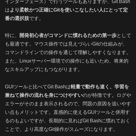
インターフェース）で行うツールもありますが、Git Bash
は
より柔軟かつ正確にGitを使いこなしたい人にとって定
番の選択肢
です。
特に、
開発初心者がコマンドに慣れるための第一歩
として
も最適です。マウス操作では見えづらいGitの仕組みが、
コマンドラインでの操作を通じて理解しやすくなります。
また、Linuxサーバー環境での操作にも近いため、将来的
なスキルアップにもつながります。
GUIツールと比べてGit Bashは
軽量で動作も速く、学習を
兼ねて操作の流れを身につけやすい
のが特徴です。ログや
エラーがそのまま表示されるので、問題の原因を追いやす
い点もメリットです。直感的に使えるGUIツールと併用す
るのもよいですが、長期的に見ればGit Bashに慣れておく
ことで、より高度なGit操作がスムーズになります。