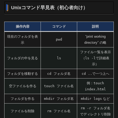
Unixコマンド早見表（初心者向け）
操作内容
コマンド
説明
現在のフォルダを表
“print working
pwd
示
directory” の略
ファイル一覧を表示
フォルダの中を見る
ls
（
ls -l
で詳細表
示）
フォルダを移動する
cd フォルダ名
cd ..
で一つ上へ
例：
touch
空ファイルを作る
touch ファイル名
index.html
フォルダを作る
mkdir フォルダ名
mkdir logs
など
rm -r フォルダ名
ファイルを削除
rm ファイル名
でディレクトリ削除