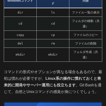
Windowsコマンド
内容
ド
dir
ls
ファイル一覧の表示
フォルダの移動（共
cd
cd
通）
copy
cp
ファイルのコピー
del
rm
ファイルの削除
フォルダ作成（共
mkdir
mkdir
通）
コマンドの形式やオプションが異なる場合もあるので、最
初は慣れが必要ですが、
Linux系の操作に慣れておくと将
来的に開発やサーバー運用にも役立ちます
。Git Bashを通
じて、自然とUnixコマンドの感覚が身につくでしょう。