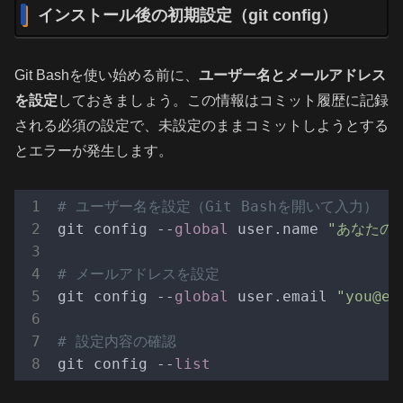
インストール後の初期設定（git config）
Git Bashを使い始める前に、
ユーザー名とメールアドレス
を設定
しておきましょう。この情報はコミット履歴に記録
される必須の設定で、未設定のままコミットしようとする
とエラーが発生します。
# ユーザー名を設定（Git Bashを開いて入力）
git config --
global
 user.name 
"あなたの
# メールアドレスを設定
git config --
global
 user.email 
"you@ex
# 設定内容の確認
git config --
list