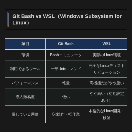
Git Bash vs WSL（Windows Subsystem for
Linux）
項目
Git Bash
WSL
環境
Bashエミュレータ
実際のLinux環境
完全なLinuxディスト
利用できるツール
一部Unixコマンド
リビューション
パフォーマンス
軽量
高機能だがやや重い
やや高い（初期設定
導入難易度
低い
あり）
本格的なLinux開発・
適している用途
Git操作・軽作業
検証