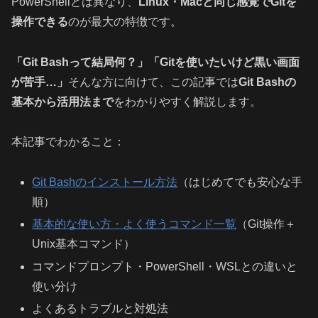
PowerShellとは異なり、
Linux・Macと同じ感覚でGitを
操作できる
のが最大の特徴です。
「Git Bashって結局何？」「Gitを使いたいけど黒い画面
が苦手…」
そんな方に向けて、この記事では
Git Bashの
基本から活用法まで
をわかりやすく解説します。
本記事でわかること：
Git Bashのインストール方法
（はじめてでも安心な手
順）
基本的な使い方・よく使うコマンド一覧
（Git操作＋
Unix基本コマンド）
コマンドプロンプト・PowerShell・WSLとの違いと
使い分け
よくあるトラブルと対処法