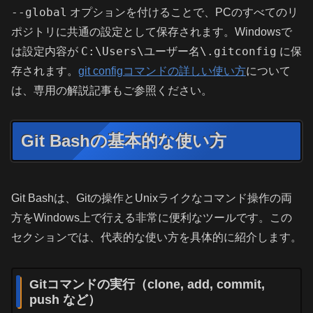
--global
オプションを付けることで、PCのすべてのリ
ポジトリに共通の設定として保存されます。Windowsで
C:\Users\ユーザー名\.gitconfig
は設定内容が
に保
存されます。
git configコマンドの詳しい使い方
について
は、専用の解説記事もご参照ください。
Git Bashの基本的な使い方
Git Bashは、Gitの操作とUnixライクなコマンド操作の両
方をWindows上で行える非常に便利なツールです。この
セクションでは、代表的な使い方を具体的に紹介します。
Gitコマンドの実行（clone, add, commit,
push など）