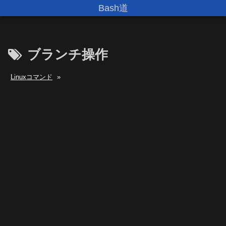
Bash道
ブランチ操作
Linuxコマンド
»