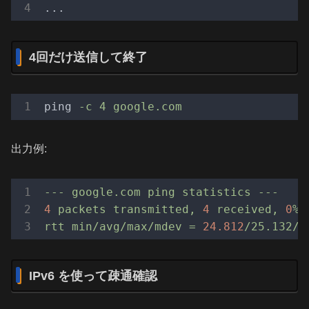
4回だけ送信して終了
ping
-c 4 google.com
出力例:
---
google.com
ping
statistics
---
4
packets
transmitted,
4
received,
0
%
rtt
min/avg/max/mdev
=
24.812
/25.132/2
IPv6 を使って疎通確認