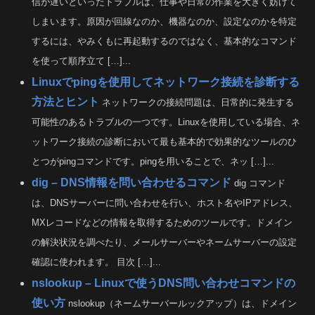
信が遅いといったトラブルは、仕事や日常の作業を大きく妨げて
しまいます。原因が回線なのか、機器なのか、設定なのかを特定
するには、やみくもに再起動するのではなく、基本的なコマンド
を使って順序立て […]...
Linuxでpingを使用してネットワーク接続を診断する
方法とヒント
ネットワークの接続問題は、日常的に発生する
可能性のあるトラブルの一つです。Linuxを使用している場合、ネ
ットワーク接続の診断において最も基本的で効果的なツールのひ
とつがpingコマンドです。pingを用いることで、ネッ […]...
dig – DNS情報を問い合わせるコマンド
dig コマンド
は、DNSサーバーに問い合わせを行い、ホスト名やIPアドレス、
MXレコードなどの情報を取得するためのツールです。ドメイン
の解決状況を調べたり、メールサーバーやネームサーバーの設定
確認に使われます。 目次 […]...
nslookup – Linuxで使うDNS問い合わせコマンドの
使い方
nslookup（ネームサーバールックアップ）は、ドメイン