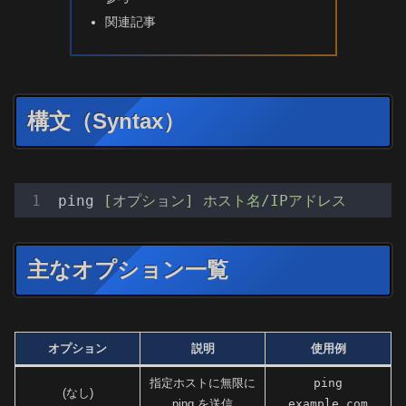
関連記事
構文（Syntax）
ping
[オプション] ホスト名/IPアドレス
主なオプション一覧
オプション
説明
使用例
指定ホストに無限に
ping
(なし)
ping を送信
example.com