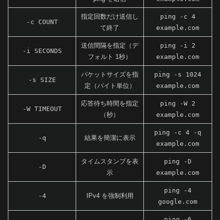
指定回数だけ送信し
ping -c 4
-c COUNT
て終了
example.com
送信間隔を指定（デ
ping -i 2
-i SECONDS
フォルト 1秒）
example.com
パケットサイズを指
ping -s 1024
-s SIZE
定（バイト単位）
example.com
応答待ち時間を指定
ping -W 2
-W TIMEOUT
（秒）
example.com
ping -c 4 -q
-q
結果を簡潔に表示
example.com
タイムスタンプを表
ping -D
-D
示
example.com
ping -4
-4
IPv4 を強制利用
google.com
ping -6