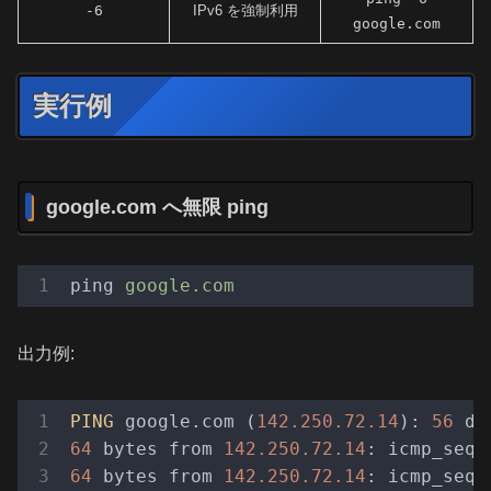
-6
IPv6 を強制利用
google.com
実行例
google.com へ無限 ping
ping
google.com
出力例:
PING
 google.com (
142.250.72.14
): 
56
64
 bytes from 
142.250.72.14
: icmp_seq=
64
 bytes from 
142.250.72.14
: icmp_seq=