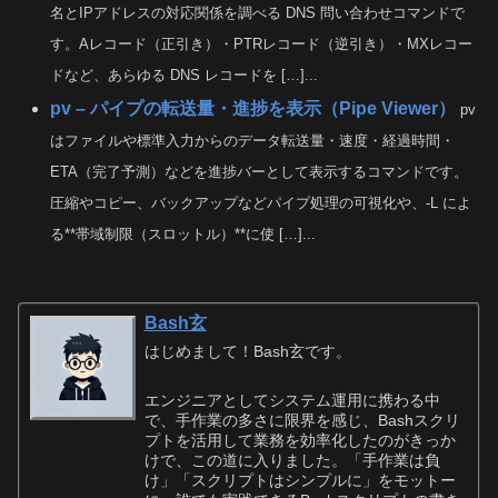
名とIPアドレスの対応関係を調べる DNS 問い合わせコマンドで
す。Aレコード（正引き）・PTRレコード（逆引き）・MXレコー
ドなど、あらゆる DNS レコードを […]...
pv – パイプの転送量・進捗を表示（Pipe Viewer）
pv
はファイルや標準入力からのデータ転送量・速度・経過時間・
ETA（完了予測）などを進捗バーとして表示するコマンドです。
圧縮やコピー、バックアップなどパイプ処理の可視化や、-L によ
る**帯域制限（スロットル）**に使 […]...
Bash玄
はじめまして！Bash玄です。
エンジニアとしてシステム運用に携わる中
で、手作業の多さに限界を感じ、Bashスクリ
プトを活用して業務を効率化したのがきっか
けで、この道に入りました。「手作業は負
け」「スクリプトはシンプルに」をモットー