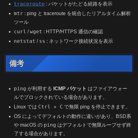
traceroute
: パケットがたどる経路を表示
mtr
: ping と traceroute を統合したリアルタイム解析
ツール
curl
wget
/
: HTTP/HTTPS 通信の確認
netstat
ss
/
: ネットワーク接続状況を表示
備考
ping
が利用する
ICMP パケット
はファイアウォー
ルでブロックされている場合があります。
Ctrl + C
Linux では
で無限 ping を停止できます。
OS によってデフォルトの動作に違いがあり、BSD系
ping
や macOS の
はデフォルトで無限ループせず終
了する場合があります。