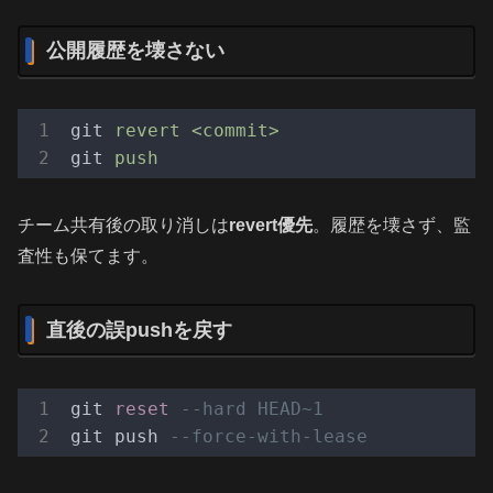
公開履歴を壊さない
git
revert <commit>
git
push
チーム共有後の取り消しは
revert優先
。履歴を壊さず、監
査性も保てます。
直後の誤pushを戻す
git 
reset
--hard HEAD~1
git push 
--force-with-lease