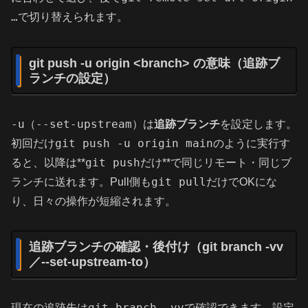
…
で切り替えられます。
git push -u origin <branch> の意味（追跡ブ
ランチの設定）
-u
--set-upstream
（
）は
追跡ブランチ
を設定します。
git push -u origin main
初回だけ
のように実行す
git push
ると、以降は**
だけ**で同じリモート・同じブ
git pull
ランチに送れます。Pull側も
だけでOKにな
り、日々の操作が短縮されます。
追跡ブランチの確認・後付け（git branch -vv
／--set-upstream-to）
git branch -vv
現在の追跡先は
で確認できます。設定