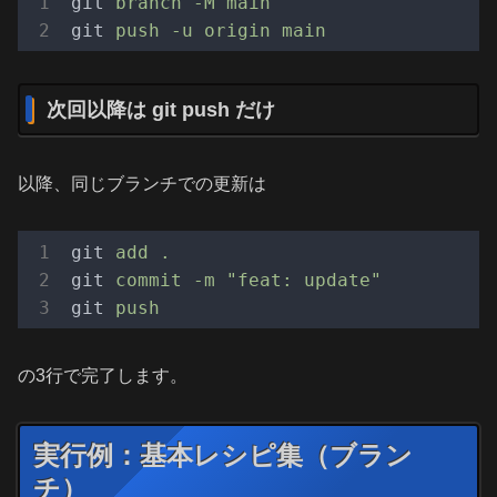
git
branch -M main
git
push -u origin main
次回以降は git push だけ
以降、同じブランチでの更新は
git
add .
git
commit -m "feat: update"
git
push
の3行で完了します。
実行例：基本レシピ集（ブラン
チ）