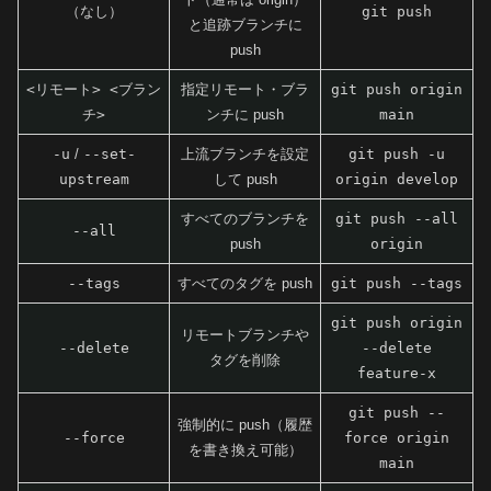
（なし）
git push
と追跡ブランチに
push
<リモート> <ブラン
指定リモート・ブラ
git push origin
チ>
ンチに push
main
-u
/
--set-
上流ブランチを設定
git push -u
upstream
して push
origin develop
すべてのブランチを
git push --all
--all
push
origin
--tags
すべてのタグを push
git push --tags
git push origin
リモートブランチや
--delete
--delete
タグを削除
feature-x
git push --
強制的に push（履歴
--force
force origin
を書き換え可能）
main