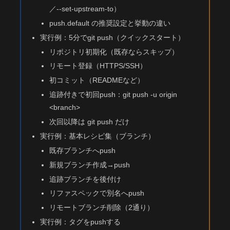
／--set-upstream-to）
push.default の推奨設定と挙動の違い
実行例：5分でgit push（クイックスタート）
リポジトリ初期化（既存ならスキップ）
リモート登録（HTTPS/SSH）
初コミット（READMEなど）
追跡付きで初回push：git push -u origin
<branch>
次回以降は git push だけ
実行例：基本レシピ集（ブランチ）
既存ブランチへpush
新規ブランチ作成→push
追跡ブランチを後付け
リファスペックで別名へpush
リモートブランチ削除（2通り）
実行例：タグをpushする