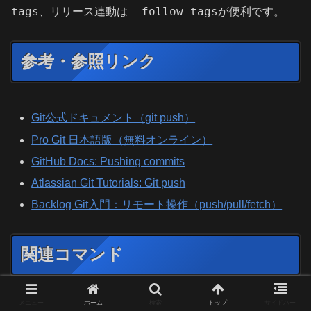
tags
--follow-tags
、リリース連動は
が便利です。
参考・参照リンク
Git公式ドキュメント（git push）
Pro Git 日本語版（無料オンライン）
GitHub Docs: Pushing commits
Atlassian Git Tutorials: Git push
Backlog Git入門：リモート操作（push/pull/fetch）
関連コマンド
メニュー
ホーム
検索
トップ
サイドバー