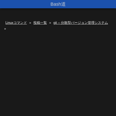
Bash道
Linuxコマンド
»
投稿一覧
»
git – 分散型バージョン管理システム
»