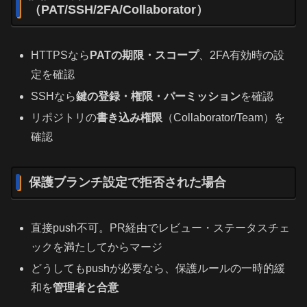
（PAT/SSH/2FA/Collaborator）
HTTPSなら
PATの期限・スコープ
、2FA有効時の設
定を確認
SSHなら
鍵の登録・権限・パーミッション
を確認
リポジトリの
書き込み権限
（Collaborator/Team）を
確認
保護ブランチ設定で拒否された場合
直接push不可。PR経由でレビュー・ステータスチェ
ックを満たしてからマージ
どうしてもpushが必要なら、保護ルールの一時的緩
和を
管理者と合意