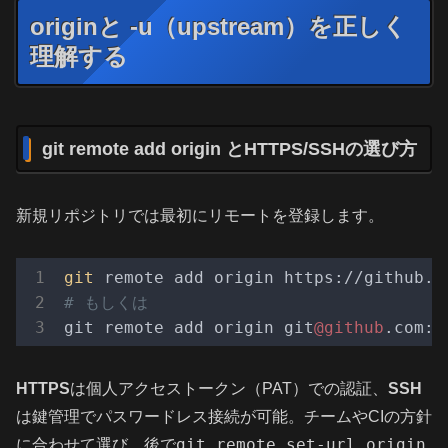
originと -u（upstream）を正しく
理解する
git remote add origin とHTTPS/SSHの選び方
新規リポジトリでは最初にリモートを登録します。
git
 remote add origin https://github.c
# もしくは
git remote add origin git
@github
.com:u
HTTPS
は個人アクセストークン（PAT）での認証、
SSH
は鍵管理でパスワードレス接続が可能。チームやCIの方針
git remote set-url origin
に合わせて選び、後で