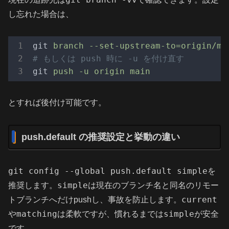
し忘れた場合は、
git
branch --set-upstream-to=origin/ma
# もしくは push 時に -u を付け直す
git
push -u origin main
とすれば後付け可能です。
push.default の推奨設定と挙動の違い
git config --global push.default simple
を
simple
推奨します。
は現在のブランチ名と同名のリモー
current
トブランチへだけpushし、事故を防止します。
matching
simple
や
は柔軟ですが、慣れるまでは
が安全
です。