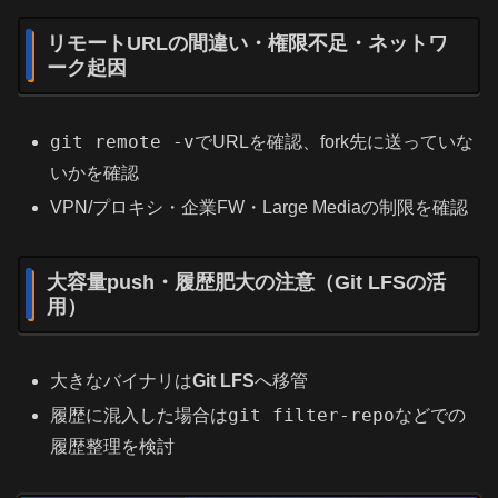
リモートURLの間違い・権限不足・ネットワ
ーク起因
git remote -v
でURLを確認、fork先に送っていな
いかを確認
VPN/プロキシ・企業FW・Large Mediaの制限を確認
大容量push・履歴肥大の注意（Git LFSの活
用）
大きなバイナリは
Git LFS
へ移管
git filter-repo
履歴に混入した場合は
などでの
履歴整理を検討