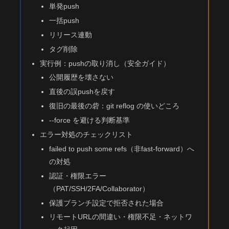
単発push
一括push
リリース連動
タグ削除
実行例：pushの取り消し（安全ガイド）
公開履歴を壊さない
直後の誤pushを戻す
復旧の最後の砦：git reflog の使いどころ
--force を避ける判断基準
エラー対処のチェックリスト
failed to push some refs（非fast-forward）へ
の対処
認証・権限エラー
（PAT/SSH/2FA/Collaborator）
保護ブランチ設定で拒否された場合
リモートURLの間違い・権限不足・ネットワ