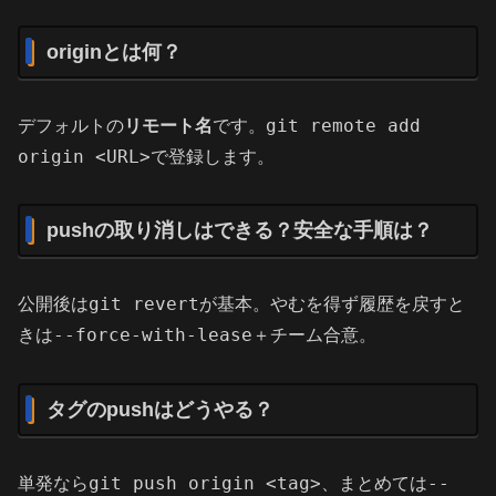
originとは何？
git remote add
デフォルトの
リモート名
です。
origin <URL>
で登録します。
pushの取り消しはできる？安全な手順は？
git revert
公開後は
が基本。やむを得ず履歴を戻すと
--force-with-lease
きは
＋チーム合意。
タグのpushはどうやる？
git push origin <tag>
--
単発なら
、まとめては