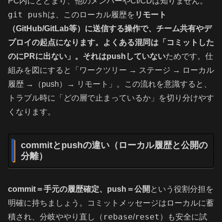
PC内にとどまり、他のメンバーやCI/CDは知りません。
git push
は、このローカル履歴を
リモート
（GitHub/GitLab等）に送信する操作で、チーム共有やデ
プロイの起点になります。よくある混同は「コミットした
のにPRに出ない」。それはpushしていない
ためです。仕
組みを図にすると「ワークツリー → ステージ → ローカル
履歴 →（push）→ リモート」。この流れを意識すると、
トラブル時に「どの層で止まっているか」を切り分けやす
くなります。
commitとpushの違い（ローカル履歴と公開の
分離）
commit＝手元の履歴確定、push＝公開
という役割分担を
明確に持ちましょう。コミットメッセージはローカルに蓄
rebase
reset
積され、分岐ややり直し（
/
）も安全に試