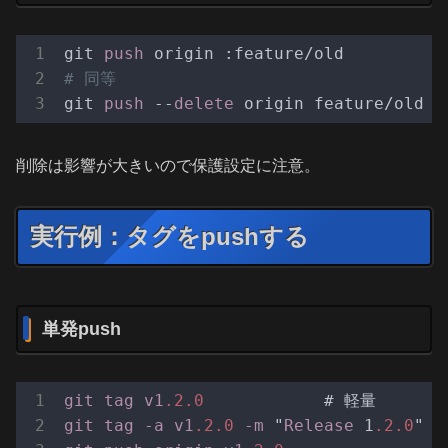
git 
push
# 同等
git 
push
 --
delete
削除は影響が大きいので保護設定に注意。
実行例：タグをpushする
単発push
git
tag
v1
.2
.0
git
tag
-a
v1
.2
.0
-m
 "
Release
 1
.2
.0