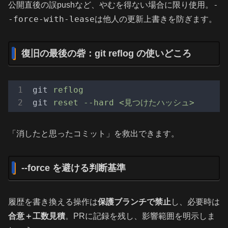
-
公開直後の誤pushなど、やむを得ない場合に限り使用。
-force-with-lease
は他人の更新上書きを防ぎます。
復旧の最後の砦：git reflog の使いどころ
git
reflog
git
reset --hard <見つけたハッシュ>
「消したと思ったコミット」を救出できます。
--force を避ける判断基準
履歴を書き換える操作は
保護ブランチで禁止
し、必要時は
合意＋工数見積
。PRに記録を残し、影響範囲を明示しま