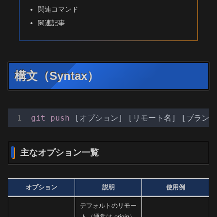
関連コマンド
関連記事
構文（Syntax）
git
push
[オプション]
[リモート名]
[ブランチ
主なオプション一覧
オプション
説明
使用例
デフォルトのリモー
ト（通常は origin）