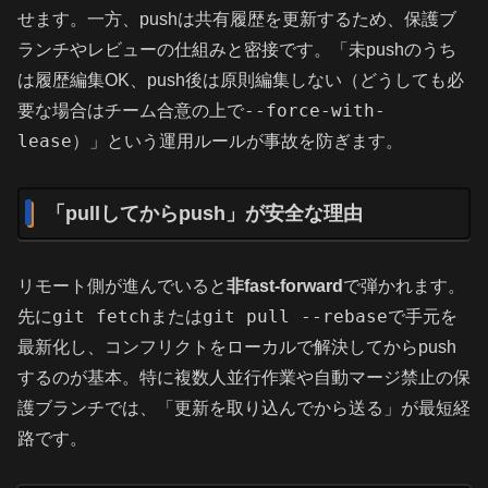
せます。一方、pushは共有履歴を更新するため、保護ブ
ランチやレビューの仕組みと密接です。「未pushのうち
は履歴編集OK、push後は原則編集しない（どうしても必
--force-with-
要な場合はチーム合意の上で
lease
）」という運用ルールが事故を防ぎます。
「pullしてからpush」が安全な理由
リモート側が進んでいると
非fast-forward
で弾かれます。
git fetch
git pull --rebase
先に
または
で手元を
最新化し、コンフリクトをローカルで解決してからpush
するのが基本。特に複数人並行作業や自動マージ禁止の保
護ブランチでは、「更新を取り込んでから送る」が最短経
路です。