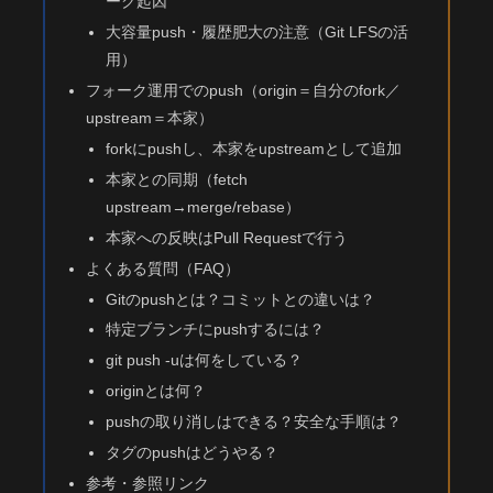
ーク起因
大容量push・履歴肥大の注意（Git LFSの活
用）
フォーク運用でのpush（origin＝自分のfork／
upstream＝本家）
forkにpushし、本家をupstreamとして追加
本家との同期（fetch
upstream→merge/rebase）
本家への反映はPull Requestで行う
よくある質問（FAQ）
Gitのpushとは？コミットとの違いは？
特定ブランチにpushするには？
git push -uは何をしている？
originとは何？
pushの取り消しはできる？安全な手順は？
タグのpushはどうやる？
参考・参照リンク