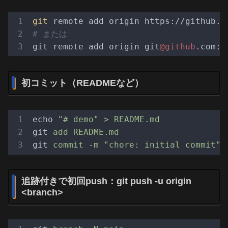
git
# または
git remote add origin git
@github
初コミット（READMEなど）
echo
"# demo" > README.md
git
add README.md
git
commit -m "chore: initial commit"
追跡付きで初回push：git push -u origin
<branch>