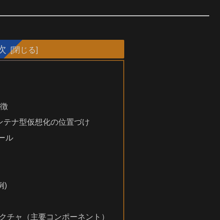
次
特徴
ンテナ型仮想化の位置づけ
トール
例)
ーキテクチャ（主要コンポーネント）