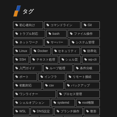
タグ
初心者向け
コマンドライン
Git
トラブル対応
bash
ファイル操作
ネットワーク
サーバー
システム管理
Linux
Docker
セキュリティ
効率化
SSH
テキスト処理
シェル芸
wp-cli
入門ガイド
ループ処理
条件分岐
ポート
インフラ
リモート接続
初動対応
csv
バックアップ
ワンライナー
プロセス管理
シェルオプション
systemd
root権限
WSL
DNS設定
ブランチ操作
整形