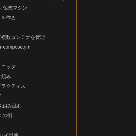
vs. 仮想マシン
le を作る
ose で複数コンテナを管理
-compose.yml
クニック
仕組み
プラクティス
グ
er を組み込む
ns の例
プロイ戦略