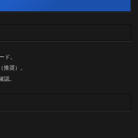
ンロード。
化（推奨）。
確認。
ル。