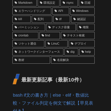
Markdown
環境設定
rsync
圧縮
エラーハンドリング
API
Windows
kill
配列
df
鍵認証
パーミッション
ディスク容量
権限
crontab
find
テキスト検索
ソケット通信
LinuC
デプロイ
ネットワークインターフェース
dig
help
教材
名前解決
最新更新記事（最新10件）
bash if文の書き方｜else・elif・数値比
較・ファイル判定を例文で解説【早見表
付き】