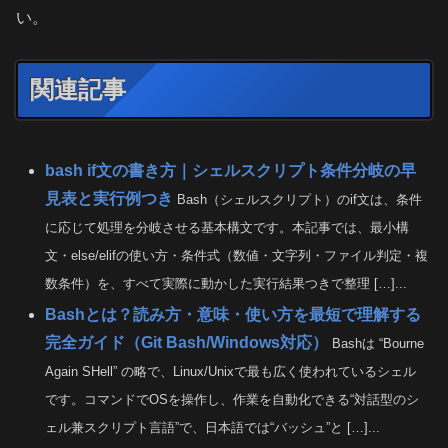
い。
関連記事
bash if文の書き方｜シェルスクリプト条件分岐の早
見表と実行例つき
Bash（シェルスクリプト）のif文は、条件
に応じて処理を分岐させる基本構文です。本記事では、最小構
文・else/elifの使い方・条件式（数値・文字列・ファイル判定・複
数条件）を、すべて実際に動かした実行結果つきで整理 […]...
Bashとは？読み方・意味・使い方を最短で理解する
完全ガイド（Git Bash/Windows対応）
Bashは “Bourne
Again SHell” の略で、Linux/Unixで最も広く使われているシェル
です。コマンドでOSを操作し、作業を自動化できる“対話型のシ
ェル兼スクリプト言語”で、日本語では“バッシュ”と […]...