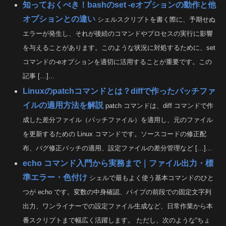
知っておくべき！bashのset -eオプションの動作と他
オプションとの違い
シェルスクリプトを書く際に、予期せぬ
エラーが発生し、それが後続のコマンドやプロセスの実行に影響
を与えることがあります。このような状況に対処するために、set
コマンドの-eオプションを適切に活用することが重要です。この
記事 […]...
Linuxのpatchコマンドとは？diffで作ったパッチファ
イルの適用方法を解説
patch コマンドは、diff コマンドで作
成した差分ファイル（パッチファイル）を適用し、元のファイル
を更新するための Linux コマンドです。ソースコードの修正配
布、バグ修正パッチの適用、設定ファイルの差分管理など […]...
echo コマンド入門から実務まで｜ファイル出力・標
準エラー・色付け
シェルで最もよく使う基本コマンドのひと
つが echo です。変数の中身確認、パイプの前段での固定文字列
出力、ワンライナーでの設定ファイル生成など、日常作業から本
番スクリプトまで幅広く活躍します。 ただし、次のような“ちょ