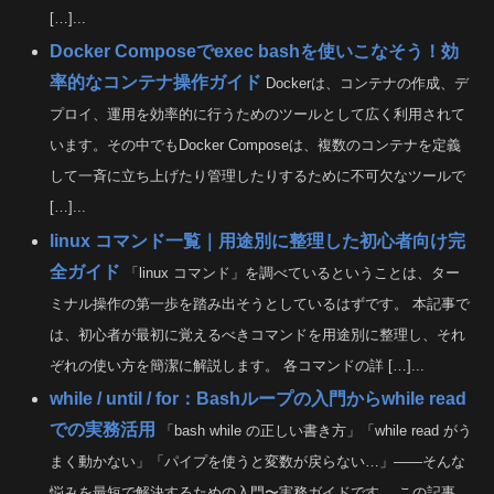
[…]...
Docker Composeでexec bashを使いこなそう！効
率的なコンテナ操作ガイド
Dockerは、コンテナの作成、デ
プロイ、運用を効率的に行うためのツールとして広く利用されて
います。その中でもDocker Composeは、複数のコンテナを定義
して一斉に立ち上げたり管理したりするために不可欠なツールで
[…]...
linux コマンド一覧｜用途別に整理した初心者向け完
全ガイド
「linux コマンド」を調べているということは、ター
ミナル操作の第一歩を踏み出そうとしているはずです。 本記事で
は、初心者が最初に覚えるべきコマンドを用途別に整理し、それ
ぞれの使い方を簡潔に解説します。 各コマンドの詳 […]...
while / until / for：Bashループの入門からwhile read
での実務活用
「bash while の正しい書き方」「while read がう
まく動かない」「パイプを使うと変数が戻らない…」――そんな
悩みを最短で解決するための入門〜実務ガイドです。 この記事