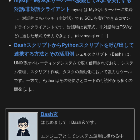
mysql – MySQLサーバーへ接続してSQLを実行する
対話/非対話クライアント
mysql は MySQL サーバーに接続
し、対話的にもバッチ（非対話）でも SQL を実行できるコマン
ドラインクライアントです。対話時は表形式、非対話時はTSVな
どに適した形式で出力できます。(dev.mysql.co […]...
BashスクリプトからPythonスクリプトを呼び出して
連携する方法とその活用例
シェルスクリプト（Bash）は、
UNIX系オペレーティングシステムで広く使用されており、システ
ム管理、スクリプト作成、タスクの自動化において強力なツール
です。一方で、Pythonはその簡便さとコードの可読性から多くの
開発 […]...
Bash玄
はじめまして！Bash玄です。
エンジニアとしてシステム運用に携わる中