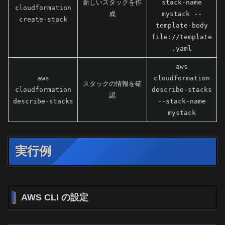
新しいスタックを作
stack-name
cloudformation
成
mystack --
create-stack
template-body
file://template
.yaml
aws
aws
cloudformation
スタックの情報を確
cloudformation
describe-stacks
認
describe-stacks
--stack-name
mystack
実行例
AWS CLI の設定