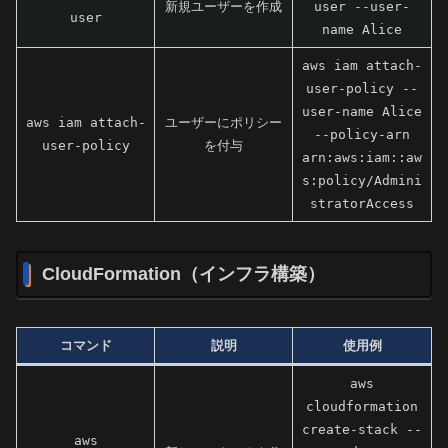
新規ユーザーを作成
user --user-
user
name Alice
aws iam attach-
user-policy --
user-name Alice
aws iam attach-
ユーザーにポリシー
--policy-arn
user-policy
を付与
arn:aws:iam::aw
s:policy/Admini
stratorAccess
CloudFormation（インフラ構築）
コマンド
説明
使用例
aws
cloudformation
create-stack --
aws