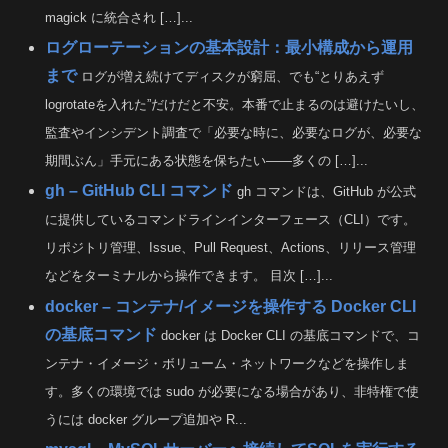
magick に統合され […]...
ログローテーションの基本設計：最小構成から運用
まで
ログが増え続けてディスクが窮屈、でも“とりあえず
logrotateを入れた”だけだと不安。本番で止まるのは避けたいし、
監査やインシデント調査で「必要な時に、必要なログが、必要な
期間ぶん」手元にある状態を保ちたい——多くの […]...
gh – GitHub CLI コマンド
gh コマンドは、GitHub が公式
に提供しているコマンドラインインターフェース（CLI）です。
リポジトリ管理、Issue、Pull Request、Actions、リリース管理
などをターミナルから操作できます。 目次 […]...
docker – コンテナ/イメージを操作する Docker CLI
の基底コマンド
docker は Docker CLI の基底コマンドで、コ
ンテナ・イメージ・ボリューム・ネットワークなどを操作しま
す。多くの環境では sudo が必要になる場合があり、非特権で使
うには docker グループ追加や R...