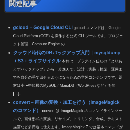
関連記事
gcloud – Google Cloud CLI
gcloud コマンドは、Google
Cloud Platform (GCP) を操作する公式 CLI ツールです。プロジェ
クト管理、Compute Engine の...
クラウド時代のDBバックアップ入門｜mysqldump
＋S3＋ライフサイクル
本稿は、プラグイン任せの「とりあ
えずバックアップ」から一歩進んで、設計→実装→検証→運用ま
でを自分の手で回せるようになるための学習コンテンツです。題
材は小〜中規模のMySQL／MariaDB（WordPressなど）を想
[…]...
convert – 画像の変換・加工を行う（ImageMagick
のコマンド）
convert は ImageMagick のコマンドラインツー
ルで、画像形式の変換、リサイズ、トリミング、合成、テキスト
描画など多用途に使えます。ImageMagick 7 では基本コマンドが