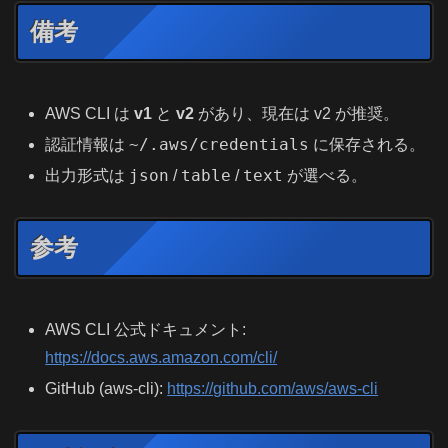
備考
AWS CLI は
v1
と
v2
があり、現在は v2 が推奨。
~/.aws/credentials
認証情報は
に保存される。
json
table
text
出力形式は
/
/
が選べる。
参考
AWS CLI 公式ドキュメント:
https://docs.aws.amazon.com/cli/
GitHub (aws-cli):
https://github.com/aws/aws-cli