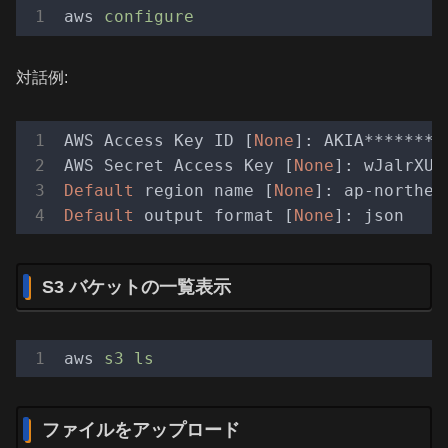
aws
configure
対話例:
AWS Access Key ID [
None
]: AKIA*********
AWS Secret Access Key [
None
Default
 region name [
None
]: ap-northea
Default
 output format [
None
S3 バケットの一覧表示
aws
s3 ls
ファイルをアップロード