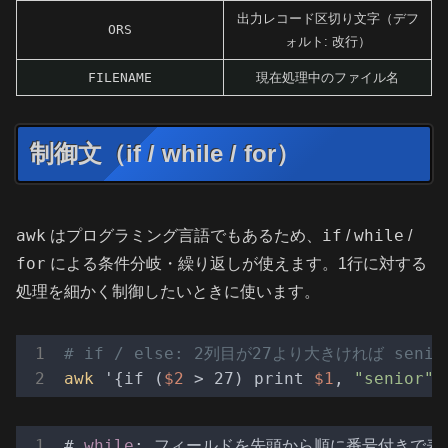
出力レコード区切り文字（デフ
ORS
ォルト: 改行）
FILENAME
現在処理中のファイル名
制御文（if / while / for）
awk
if
while
はプログラミング言語でもあるため、
/
/
for
による条件分岐・繰り返しが使えます。1行に対する
処理を細かく制御したいときに使います。
# if / else: 2列目が27より大きければ seni
awk
 '{if (
$2
 > 27) print 
$1
, 
"senior"
;
# 
while
: フィールドを先頭から順に番号付きで表示