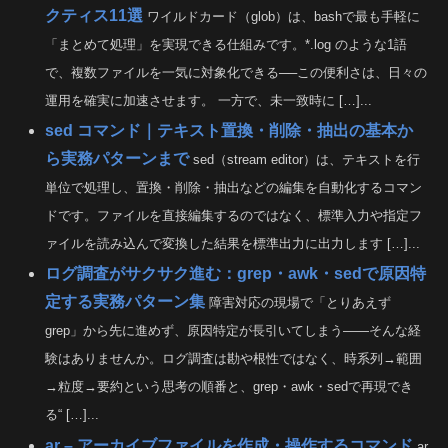
クティス11選
ワイルドカード（glob）は、bashで最も手軽に
「まとめて処理」を実現できる仕組みです。*.log のような1語
で、複数ファイルを一気に対象化できる──この便利さは、日々の
運用を確実に加速させます。 一方で、未一致時に […]...
sed コマンド｜テキスト置換・削除・抽出の基本か
ら実務パターンまで
sed（stream editor）は、テキストを行
単位で処理し、置換・削除・抽出などの編集を自動化するコマン
ドです。ファイルを直接編集するのではなく、標準入力や指定フ
ァイルを読み込んで変換した結果を標準出力に出力します […]...
ログ調査がサクサク進む：grep・awk・sedで原因特
定する実務パターン集
障害対応の現場で「とりあえず
grep」から先に進めず、原因特定が長引いてしまう——そんな経
験はありませんか。ログ調査は勘や根性ではなく、時系列→範囲
→粒度→要約という思考の順番と、grep・awk・sedで再現でき
る“ […]...
ar – アーカイブファイルを作成・操作するコマンド
ar