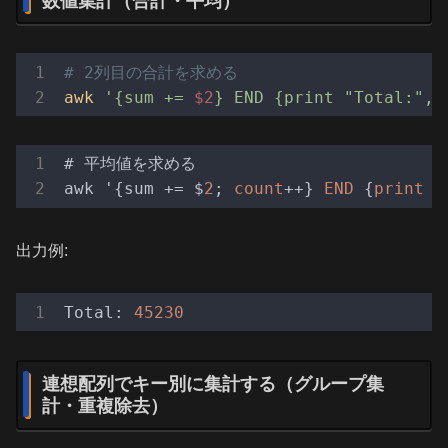
数値集計（合計・平均）
# 2列目の合計を求める
awk
'{sum += 
$2
} END {print "Total:", 
# 平均値を求める

awk '{sum += $
2
; 
count
++} 
END
 {
print
"
出力例:
Total:
45230
連想配列でキー別に集計する（グループ集
計・重複除去）