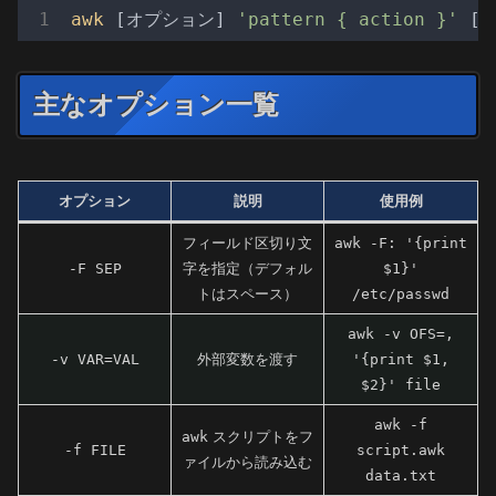
awk
 [オプション] 
'pattern { action }'
主なオプション一覧
オプション
説明
使用例
フィールド区切り文
awk -F: '{print
-F SEP
字を指定（デフォル
$1}'
トはスペース）
/etc/passwd
awk -v OFS=,
-v VAR=VAL
外部変数を渡す
'{print $1,
$2}' file
awk -f
awk
スクリプトをフ
-f FILE
script.awk
ァイルから読み込む
data.txt