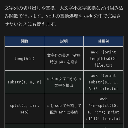
文字列の切り出しや置換、大文字小文字変換などは組み込
sed
awk
み関数で行います。
の置換処理を
の中で完結さ
せたいときにも使えます。
関数
説明
使用例
awk '{print
文字列の長さ（省略
length(s)
length($0)}'
時は
$0
）を返す
file.txt
awk '{print
s
の
m
文字目から
n
substr(s, m, n)
substr($1, 1,
文字を抽出
3)}' file.txt
awk
split(s, arr,
s
を
sep
で分割して
'{n=split($0,
sep)
配列
arr
に格納
a, ":"); print
a[1]}' file.txt