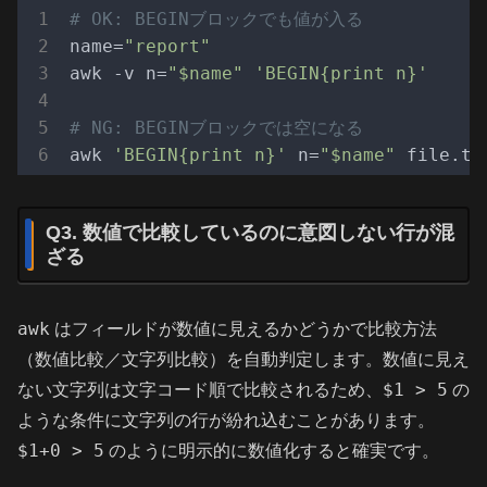
# OK: BEGINブロックでも値が入る
name=
"report"
awk -v n=
"$name"
'BEGIN{print n}'
# NG: BEGINブロックでは空になる
awk 
'BEGIN{print n}'
 n=
"$name"
Q3. 数値で比較しているのに意図しない行が混
ざる
awk
はフィールドが数値に見えるかどうかで比較方法
（数値比較／文字列比較）を自動判定します。数値に見え
$1 > 5
ない文字列は文字コード順で比較されるため、
の
ような条件に文字列の行が紛れ込むことがあります。
$1+0 > 5
のように明示的に数値化すると確実です。