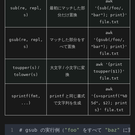
awk
sub(re, repl,
最初にマッチした部
'{sub(/foo/,
s)
分だけ置換
"bar"); print}'
file.txt
awk
gsub(re, repl,
マッチした部分をす
'{gsub(/foo/,
s)
べて置換
"bar"); print}'
file.txt
awk '{print
toupper(s)
/
大文字 / 小文字に変
toupper($1)}'
tolower(s)
換
file.txt
awk
sprintf(fmt,
printf
と同じ書式
'{s=sprintf("%0
...)
で文字列を生成
5d", $2); print
s}' file.txt
# gsub の実行例（
"foo"
 をすべて 
"baz"
 に置換