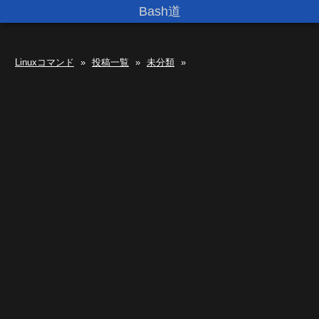
Bash道
Linuxコマンド
»
投稿一覧
»
未分類
»