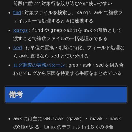
前段に置いて対象行を絞り込むのに使いやすい
xargs awk
find
: 対象ファイルを検索し、
で複数フ
ァイルを一括処理するときに連携する
xargs
find
grep
awk
:
や
の出力を
の引数として
渡すことで複数ファイルの一括処理ができる
sed
: 行単位の置換・削除に特化。フィールド処理な
awk
sed
ら
, 置換なら
と使い分ける
ログ調査の実務パターン
: grep・awk・sed を組み合
わせてログから原因を特定する手順をまとめている
備考
awk
には主に GNU awk（gawk）・ mawk ・ nawk
の3種がある。Linux のデフォルトは多くの場合