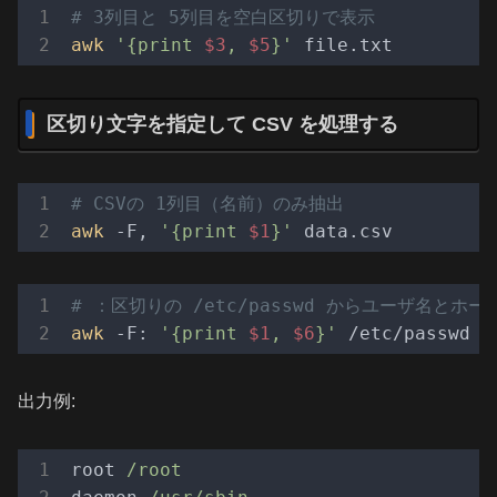
# 3列目と 5列目を空白区切りで表示
awk
'{print 
$3
, 
$5
}'
区切り文字を指定して CSV を処理する
# CSVの 1列目（名前）のみ抽出
awk
 -F, 
'{print 
$1
}'
# ：区切りの /etc/passwd からユーザ名とホ
awk
 -F: 
'{print 
$1
, 
$6
}'
出力例:
root
/root