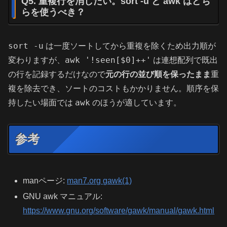
Q5. 重複行を消したい。sort -u と awk はどち
らを使うべき？
sort -u
は一度ソートしてから重複を除くため出力順が
awk '!seen[$0]++'
変わりますが、
は連想配列で既出
の行を記録するだけなので
元の行の並び順を保ったまま
重
複を除去でき、ソートのコストもかかりません。順序を保
awk
持したい場面では
のほうが適しています。
参考
manページ:
man7.org gawk(1)
GNU awk マニュアル:
https://www.gnu.org/software/gawk/manual/gawk.html