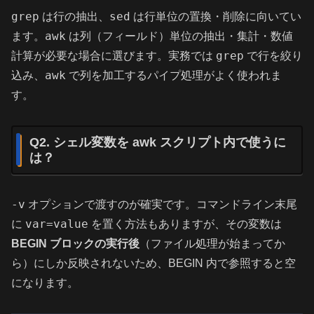
grep
sed
は行の抽出、
は行単位の置換・削除に向いてい
awk
ます。
は列（フィールド）単位の抽出・集計・数値
grep
計算が必要な場合に選びます。実務では
で行を絞り
awk
込み、
で列を加工するパイプ処理がよく使われま
す。
Q2. シェル変数を awk スクリプト内で使うに
は？
-v
オプションで渡すのが確実です。コマンドライン末尾
var=value
に
を置く方法もありますが、その変数は
BEGIN ブロックの実行後
（ファイル処理が始まってか
ら）にしか反映されないため、BEGIN 内で参照すると空
になります。