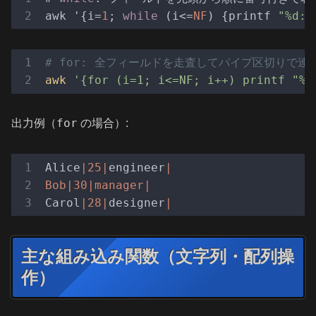
awk '{i=
1
; 
while
 (i<=
NF
) {printf 
"%d:%
# for: 全フィールドを走査してパイプ区切りで連
awk
'{for (i=1; i<=NF; i++) printf "%s
for
出力例（
の場合）:
Alice
|25|
engineer
|

Bob|
30
|manager|
Carol
|28|
designer
主な組み込み関数（文字列・配列操
作）