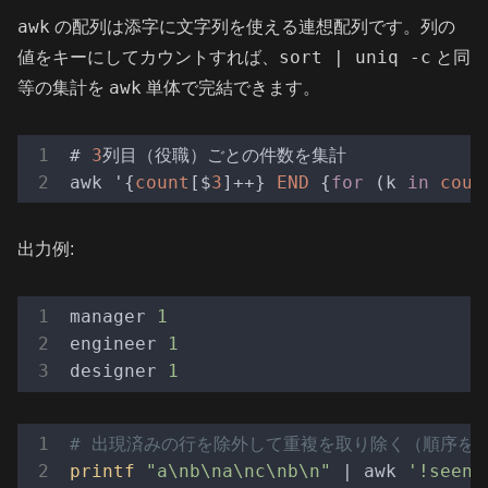
awk
の配列は添字に文字列を使える連想配列です。列の
sort | uniq -c
値をキーにしてカウントすれば、
と同
awk
等の集計を
単体で完結できます。
# 
3
列目（役職）ごとの件数を集計

awk '{
count
[$
3
]++} 
END
 {
for
 (k 
in
coun
出力例:
manager
1
engineer
1
designer
1
# 出現済みの行を除外して重複を取り除く（順序を維持
printf
"a\nb\na\nc\nb\n"
 | awk 
'!seen[