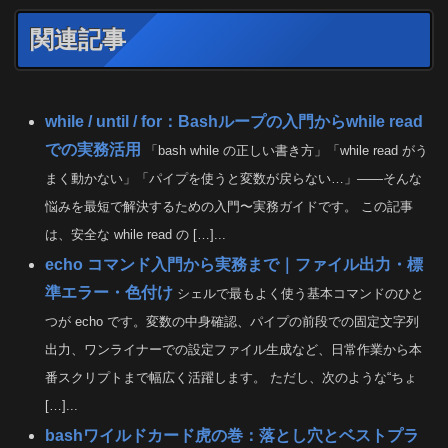
関連記事
while / until / for：Bashループの入門からwhile read
での実務活用
「bash while の正しい書き方」「while read がう
まく動かない」「パイプを使うと変数が戻らない…」――そんな
悩みを最短で解決するための入門〜実務ガイドです。 この記事
は、安全な while read の […]...
echo コマンド入門から実務まで｜ファイル出力・標
準エラー・色付け
シェルで最もよく使う基本コマンドのひと
つが echo です。変数の中身確認、パイプの前段での固定文字列
出力、ワンライナーでの設定ファイル生成など、日常作業から本
番スクリプトまで幅広く活躍します。 ただし、次のような“ちょ
[…]...
bashワイルドカード虎の巻：落とし穴とベストプラ