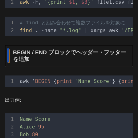
awk
 -F, 
'{print 
$1
, 
$3
}'
# find と組み合わせて複数ファイルを対象に
find
 . -name 
"*.log"
 | xargs awk 
'/ERR
BEGIN / END ブロックでヘッダー・フッター
を追加
awk '
BEGIN
 {
print
"Name Score"
} {
print
出力例:
Name
Score
Alice
95
Bob
80