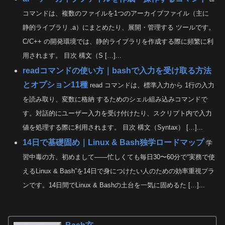
コマンドは、複数のファイルを1つのアーカイブファイル（主に
静的ライブラリ .a）にまとめたり、展開・管理する ツールです。
C/C++ の開発環境では、静的ライブラリを作成する際に頻繁に利
用されます。 目次 構文（S […]...
readコマンドの使い方｜bashで入力を受け取る方法
とオプション11種
read コマンドは、標準入力から 1行の入力
を読み取り、変数に格納 するためのシェル組み込みコマンドで
す。対話的にユーザー入力を受け付けたり、スクリプト内で入力
値を処理する際に利用されます。 目次 構文（Syntax） […]...
14日で基礎固め｜Linux & Bash独学ロードマップ
学
習中毒の方、初めまして——忙しくても毎日30〜60分で“実務で使
えるLinux & Bash”を14日で身につけたい人のための効率重視プラ
ンです。14日間でLinux & Bashの土台を一気に固めるた […]...