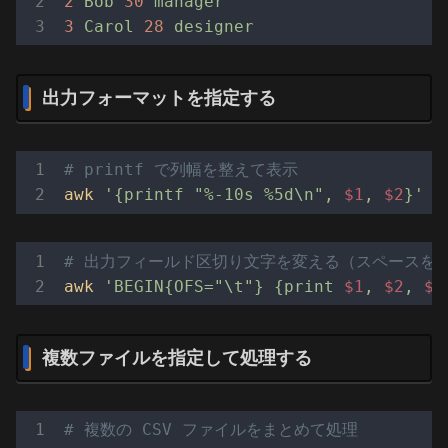
2
Bob
30
manager
3
Carol
28
designer
出力フォーマットを指定する
# printf で列幅を整えて表示
awk
'{printf "%-10s %5d\n", 
$1
, 
$2
}'
# 出力フィールド区切り文字を変える（スペースを
awk
'BEGIN{OFS="\t"} {print 
$1
, 
$2
, 
$3
複数ファイルを指定して処理する
# 複数の CSV ファイルをまとめて処理