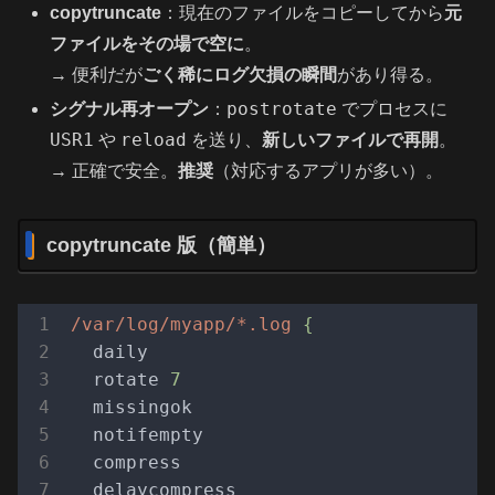
copytruncate
：現在のファイルをコピーしてから
元
ファイルをその場で空に
。
→ 便利だが
ごく稀にログ欠損の瞬間
があり得る。
postrotate
シグナル再オープン
：
でプロセスに
USR1
reload
や
を送り、
新しいファイルで再開
。
→ 正確で安全。
推奨
（対応するアプリが多い）。
copytruncate 版（簡単）
/var/log/myapp/*.log
{
daily
rotate
7
missingok
notifempty
compress
delaycompress