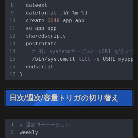
  dateext

  dateformat .%Y-%m-%d

  create 
0640
 app app

  su app app

  sharedscripts

  postrotate

# 例: systemdサービスに USR1 を送っ
    /bin/systemctl 
kill
 -
s
 USR1 myapp.
  endscript

日次/週次/容量トリガの切り替え
# 週次ローテーション
weekly