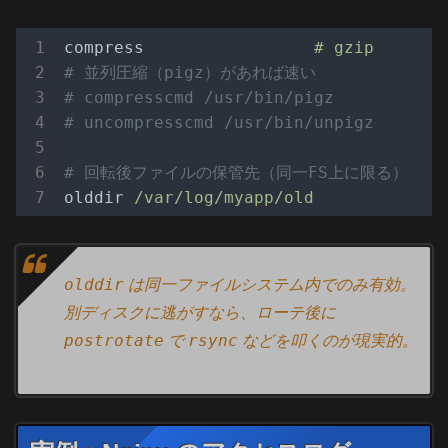
compress
# gzip
# 並列圧縮（pigz）があれば速い
# compresscmd /usr/bin/pigz
# uncompresscmd /usr/bin/unpigz
# 回転後ファイルの保管先（同一FS上に限る）
olddir
/var/log/myapp/old
olddir
は同一ファイルシステム内でのみ有効。
別ディスクに逃がすなら、ローテ後に
postrotate
rsync
で
などを叩くのが現実的。