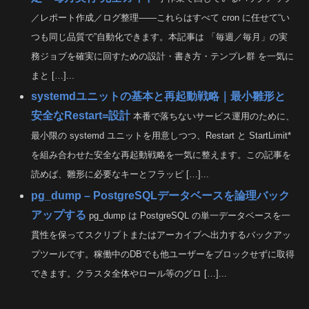
／レポート作成／ログ整理――これらはすべて cron に任せて“い
つも同じ品質で”自動化できます。本記事は 「毎週／毎月」の実
務ジョブを確実に回すための設計・書き方・テンプレ群 を一気に
まと […]...
systemdユニットの基本と再起動戦略｜最小雛形と
安全なRestart=設計
本番で落ちないサービス運用のために、
最小限の systemd ユニットを用意しつつ、Restart と StartLimit*
を組み合わせた安全な再起動戦略を一気に整えます。この記事を
読めば、雛形に必要なキーとフラッピ […]...
pg_dump – PostgreSQLデータベースを論理バック
アップする
pg_dump は PostgreSQL の単一データベースを一
貫性を保ってスクリプトまたはアーカイブへ出力するバックアッ
プツールです。稼働中のDBでも他ユーザーをブロックせずに取得
できます。クラスタ全体やロール等のグロ […]...