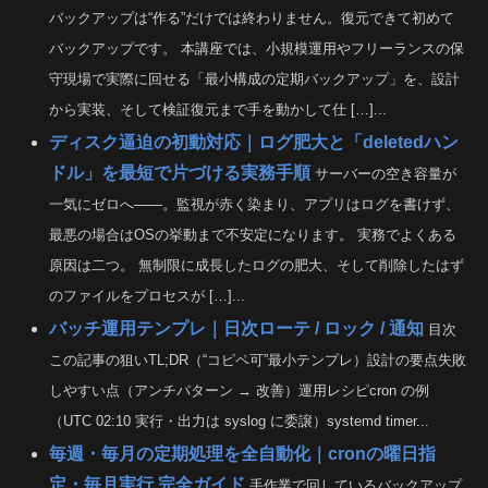
バックアップは“作る”だけでは終わりません。復元できて初めて
バックアップです。 本講座では、小規模運用やフリーランスの保
守現場で実際に回せる「最小構成の定期バックアップ」を、設計
から実装、そして検証復元まで手を動かして仕 […]...
ディスク逼迫の初動対応｜ログ肥大と「deletedハン
ドル」を最短で片づける実務手順
サーバーの空き容量が
一気にゼロへ――。監視が赤く染まり、アプリはログを書けず、
最悪の場合はOSの挙動まで不安定になります。 実務でよくある
原因は二つ。 無制限に成長したログの肥大、そして削除したはず
のファイルをプロセスが […]...
バッチ運用テンプレ｜日次ローテ / ロック / 通知
目次
この記事の狙いTL;DR（“コピペ可”最小テンプレ）設計の要点失敗
しやすい点（アンチパターン → 改善）運用レシピcron の例
（UTC 02:10 実行・出力は syslog に委譲）systemd timer...
毎週・毎月の定期処理を全自動化｜cronの曜日指
定・毎月実行 完全ガイド
手作業で回しているバックアップ