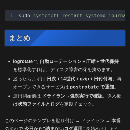
sudo
systemctl restart systemd-journal
まとめ
logrotate
で
自動ローテーション＋圧縮＋世代保持
を標準化すれば、ディスク障害の芽を摘めます。
迷ったらまずは
日次＋14世代＋gzip＋日付付与
、再
postrotate
オープンできるサービスは
で通知
。
運用開始前は
ドライラン→強制実行で確認
、導入後
は
状態ファイルとログ
を定期チェック。
このページのテンプレを貼り付け → ドライラン → 本番、
の流れで
今日から“詰まないログ運用”
を始めましょう。