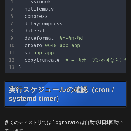
missingok
notifempty
compress
delaycompress
dateext
dateformat
.%Y-%m-%d
create
0640 app app
su
app app
copytruncate
# ← 再オープン不可ならこち
}
実行スケジュールの確認（cron /
systemd timer）
logrotate
多くのディストリでは
は
自動で1日1回
動い
ています。