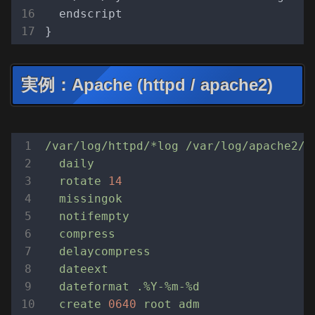
  endscript

実例：Apache (httpd / apache2)
/var/log/httpd/*log
/var/log/apache2/*
daily
rotate
14
missingok
notifempty
compress
delaycompress
dateext
dateformat
.%Y-%m-%d
create
0640
root
adm