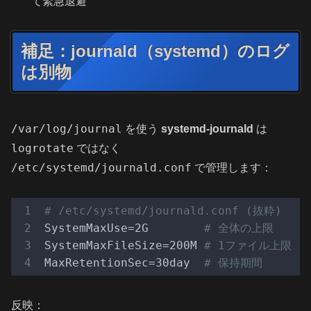
て緊急退避
補足：journald（systemd）のログ
は別物
/var/log/journal
を使う
systemd-journald
は
logrotate
ではなく
/etc/systemd/journald.conf
で管理します：
# /etc/systemd/journald.conf (抜粋)
SystemMaxUse=2G        
# 全体の上限
SystemMaxFileSize=200M 
# 1ファイル上限
MaxRetentionSec=30day  
# 保持期間
反映：