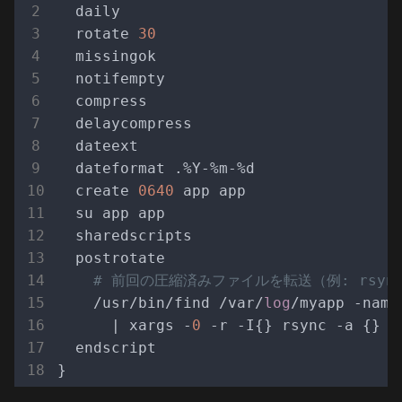
  daily

  rotate 
30
  missingok

  notifempty

  compress

  delaycompress

  dateext

  dateformat .%Y-%m-%d

  create 
0640
 app app

  su app app

  sharedscripts

  postrotate

# 前回の圧縮済みファイルを転送（例: rsyn
    /usr/bin/find /var/
log
/myapp -name
      | xargs -
0
 -r -I{} rsync -a {} b
  endscript
