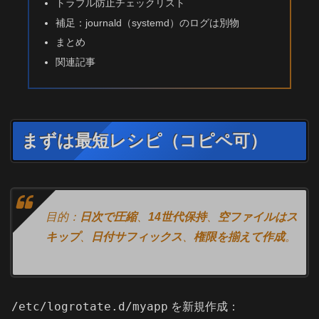
トラブル防止チェックリスト
補足：journald（systemd）のログは別物
まとめ
関連記事
まずは最短レシピ（コピペ可）
目的：
日次で圧縮
、
14世代保持
、
空ファイルはス
キップ
、
日付サフィックス
、
権限を揃えて作成
。
/etc/logrotate.d/myapp
を新規作成：