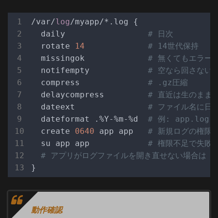
/var/
log
/myapp/*.log {

  daily                 
# 日次
  rotate 
14
# 14世代保持
  missingok             
# 無くてもエラー
  notifempty            
# 空なら回さない
  compress              
# .gz圧縮
  delaycompress         
# 直近は生のまま
  dateext               
# ファイル名に日
  dateformat .%Y-%m-%d  
# 例: app.log.2
  create 
0640
 app app   
# 新規ログの権限
  su app app            
# 権限不足で失敗
# アプリがログファイルを開き直せない場合は cop
動作確認