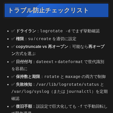
トラブル防止チェックリスト
logrotate -d
✅
ドライラン
：
でまず挙動確認
su
create
✅
権限
：
/
を適切に設定
✅
copytruncate vs 再オープン
：可能なら
再オープ
ン
方式を選ぶ
dateext
dateformat
✅
日付付与
：
＋
で世代識別
を容易に
rotate
maxage
✅
保持数と期限
：
と
の両方で制御
/var/lib/logrotate/status
✅
失敗検知
：
と
/var/log/syslog
journalctl
（または
）を定期
確認
-f
✅
復旧手順
：誤設定で巨大化しても
で手動回転し