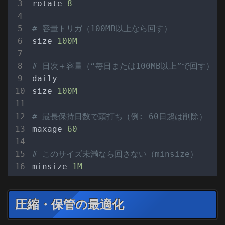
rotate
8
# 容量トリガ（100MB以上なら回す）
size
100M
# 日次＋容量（“毎日または100MB以上”で回す）
daily
size
100M
# 最長保持日数で頭打ち（例: 60日超は削除）
maxage
60
# このサイズ未満なら回さない（minsize）
minsize
1M
圧縮・保管の最適化