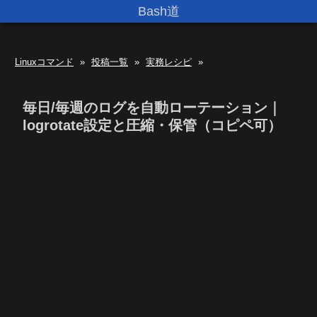
Bash道
Linuxコマンド
»
投稿一覧
»
実務レシピ
»
毎日/毎週のログを自動ローテーション｜
logrotate設定と圧縮・保管（コピペ可）