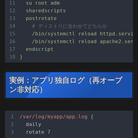
su
root
adm
sharedscripts
postrotate
# ディストリに合わせてどちらか
/bin/systemctl
reload
httpd.servic
/bin/systemctl
reload
apache2.serv
endscript
}
実例：アプリ独自ログ（再オープ
ン非対応）
/var/log/myapp/app.log
{
daily
rotate
7