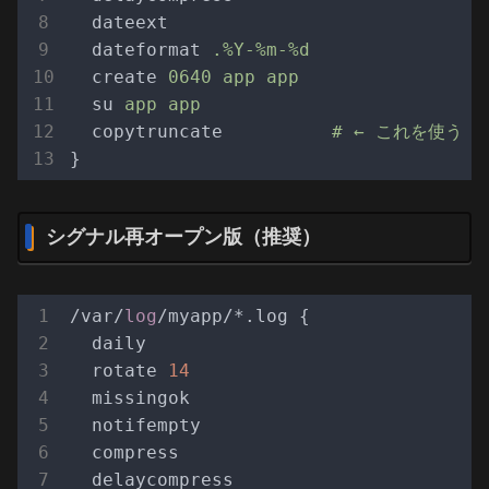
dateext
dateformat
.%Y-%m-%d
create
0640 app app
su
app app
copytruncate
# ← これを使う
}
シグナル再オープン版（推奨）
/var/
log
/myapp/*.log {

  daily

  rotate 
14
  missingok

  notifempty

  compress

  delaycompress
