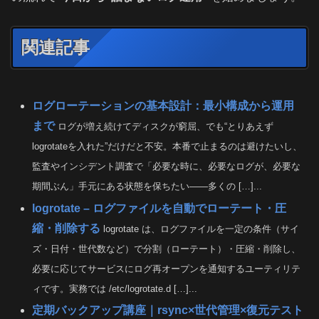
関連記事
ログローテーションの基本設計：最小構成から運用
まで
ログが増え続けてディスクが窮屈、でも“とりあえず
logrotateを入れた”だけだと不安。本番で止まるのは避けたいし、
監査やインシデント調査で「必要な時に、必要なログが、必要な
期間ぶん」手元にある状態を保ちたい——多くの […]...
logrotate – ログファイルを自動でローテート・圧
縮・削除する
logrotate は、ログファイルを一定の条件（サイ
ズ・日付・世代数など）で分割（ローテート）・圧縮・削除し、
必要に応じてサービスにログ再オープンを通知するユーティリテ
ィです。実務では /etc/logrotate.d […]...
定期バックアップ講座｜rsync×世代管理×復元テスト