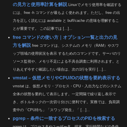
の見方と使用率計算を解説
Linuxでメモリ使用率を確認する
には、free -h コマンドが最もよく使われます。ただし、free の出
力を正しく読むには available と buff/cache の意味を理解するこ
とが重要です。 この記事では […]...
free コマンドの使い方｜オプション一覧と出力の見
方を解説
free コマンドは、システムの メモリ（RAM）やスワ
ップ領域の使用状況を表示 するためのコマンドです。サーバのリ
ソース監視や、メモリ不足による不具合調査に利用されます。と
りあえず今すぐ確認したい場合は、次の1行を実行 […]...
vmstat – 仮想メモリやCPU/IOの状態を要約表示する
vmstat は、仮想メモリ・プロセス・CPU・入出力などのシステム
全体の状態を要約して表示します。一定間隔で繰り返し表示で
き、ボトルネックの一次切り分けに便利です。実務では、負荷調
査中の「CPU待ち」「スワップ発生」「 […]...
pgrep – 条件に一致するプロセスのPIDを検索する
pgrep は、プロセス名やユーザー名、端末、実行時間などの条件