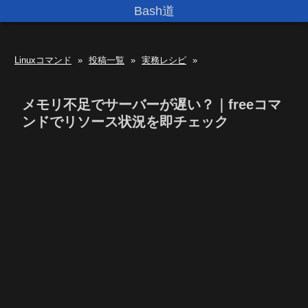
Bash道
Linuxコマンド
»
投稿一覧
»
実務レシピ
»
メモリ不足でサーバーが遅い？｜freeコマ
ンドでリソース状況を即チェック