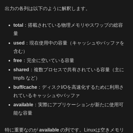
出力の各列は以下のように解釈します。
total
：搭載されている物理メモリやスワップの総容
量
used
：現在使用中の容量（キャッシュやバッファを
含む）
free
：完全に空いている容量
shared
：複数プロセスで共有されている容量（主に
tmpfs など）
buff/cache
：ディスクI/Oを高速化するために利用さ
れているキャッシュやバッファ
available
：実際にアプリケーションが新たに使用可
能な容量
特に重要なのが
available
の列です。Linuxは空きメモリ