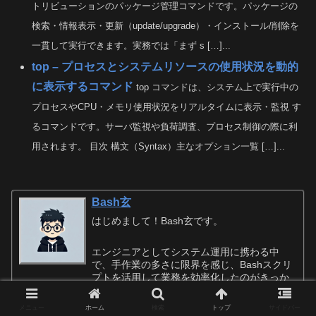
トリビューションのパッケージ管理コマンドです。パッケージの
検索・情報表示・更新（update/upgrade）・インストール/削除を
一貫して実行できます。実務では「まず s […]...
top – プロセスとシステムリソースの使用状況を動的
に表示するコマンド
top コマンドは、システム上で実行中の
プロセスやCPU・メモリ使用状況をリアルタイムに表示・監視 す
るコマンドです。サーバ監視や負荷調査、プロセス制御の際に利
用されます。 目次 構文（Syntax）主なオプション一覧 […]...
Bash玄
はじめまして！Bash玄です。
エンジニアとしてシステム運用に携わる中
で、手作業の多さに限界を感じ、Bashスクリ
プトを活用して業務を効率化したのがきっか
けで、この道に入りました。「手作業は負
け」「スクリプトはシンプルに」をモットー
メニュー
ホーム
検索
トップ
サイドバー
に、誰でも実践できるBashスクリプトの書き