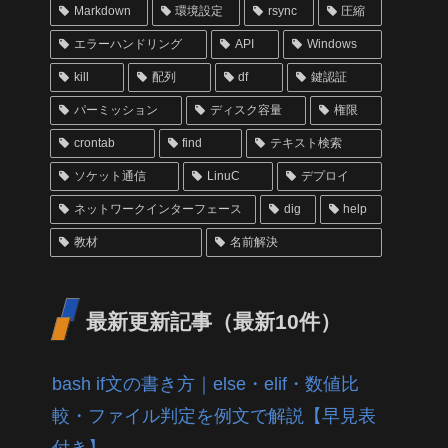
Markdown
環境設定
rsync
圧縮
エラーハンドリング
API
Windows
kill
配列
df
鍵認証
パーミッション
ディスク容量
権限
crontab
find
テキスト検索
ソケット通信
LinuC
デプロイ
ネットワークインターフェース
dig
help
教材
名前解決
最新更新記事（最新10件）
bash if文の書き方｜else・elif・数値比
較・ファイル判定を例文で解説【早見表
付き】