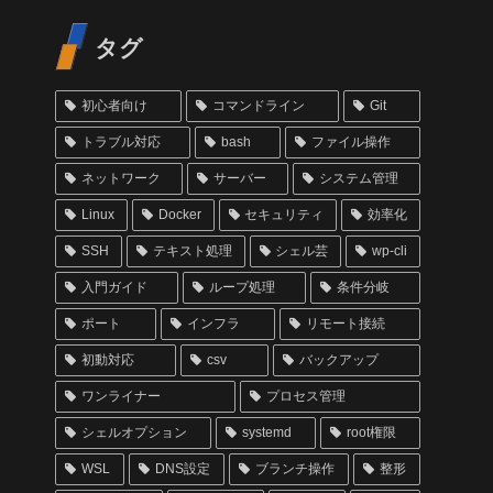
タグ
初心者向け
コマンドライン
Git
トラブル対応
bash
ファイル操作
ネットワーク
サーバー
システム管理
Linux
Docker
セキュリティ
効率化
SSH
テキスト処理
シェル芸
wp-cli
入門ガイド
ループ処理
条件分岐
ポート
インフラ
リモート接続
初動対応
csv
バックアップ
ワンライナー
プロセス管理
シェルオプション
systemd
root権限
WSL
DNS設定
ブランチ操作
整形