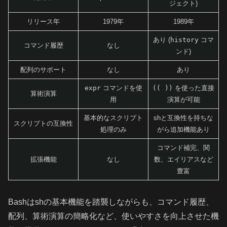
ジェクト)
リリース年
1979年
1989年
あり (
history
コマ
コマンド履歴
なし
ンド)
配列のサポート
なし
あり
expr
コマンドを使
(( ))
を使った直接
算術演算
用
演算が可能
基本的なスクリプト
shと互換性を持ちな
スクリプトの互換性
処理のみ
がら追加機能あり
コマンド補完、関
拡張機能
なし
数、エイリアスなど
豊富
Bashはshの基本機能を踏襲しながらも、コマンド履歴、
配列、算術演算の簡略化など、使いやすさを向上させた機