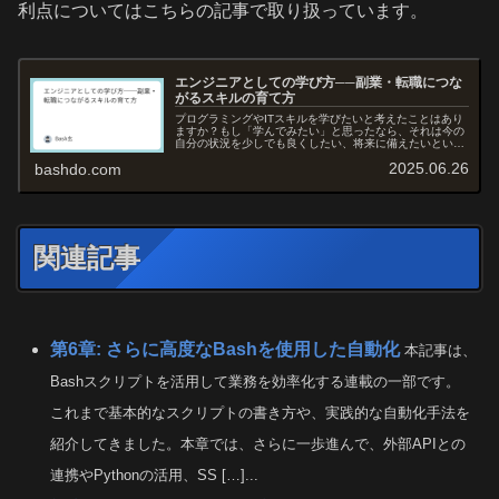
利点についてはこちらの記事で取り扱っています。
エンジニアとしての学び方──副業・転職につな
がるスキルの育て方
プログラミングやITスキルを学びたいと考えたことはあり
ますか？もし「学んでみたい」と思ったなら、それは今の
自分の状況を少しでも良くしたい、将来に備えたいという
前向きな気持ちの表れです。この記事では、エンジニアと
2025.06.26
bashdo.com
しての学びの進め方と、副業や転...
関連記事
第6章: さらに高度なBashを使用した自動化
本記事は、
Bashスクリプトを活用して業務を効率化する連載の一部です。
これまで基本的なスクリプトの書き方や、実践的な自動化手法を
紹介してきました。本章では、さらに一歩進んで、外部APIとの
連携やPythonの活用、SS […]...